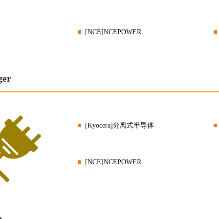
[NCE]NCEPOWER
ger
[Kyocera]分离式半导体
[NCE]NCEPOWER
e