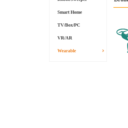
Smart Home
TV/Box/PC
VR/AR
Wearable