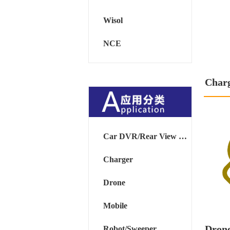
Wisol
NCE
Char
Car DVR/Rear View Mirror
Charger
Drone
Mobile
Dron
Robot/Sweeper