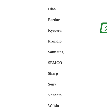
Dioo
Fortior
Kyocera
Precidip
SamSung
SEMCO
Sharp
Sony
Vanchip
Walsin