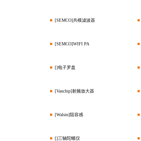
[SEMCO]共模滤波器
[SEMCO]WIFI PA
[]电子罗盘
[Vanchip]射频放大器
[Walsin]阻容感
[]三轴陀螺仪