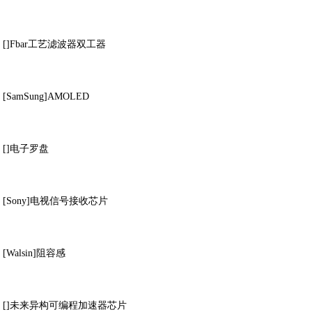
[]Fbar工艺滤波器双工器
[SamSung]AMOLED
[]电子罗盘
[Sony]电视信号接收芯片
[Walsin]阻容感
[]未来异构可编程加速器芯片