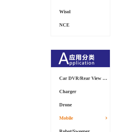
Wisol
NCE
Car DVR/Rear View Mirror
Charger
Drone
Mobile
Robot/Sweeper