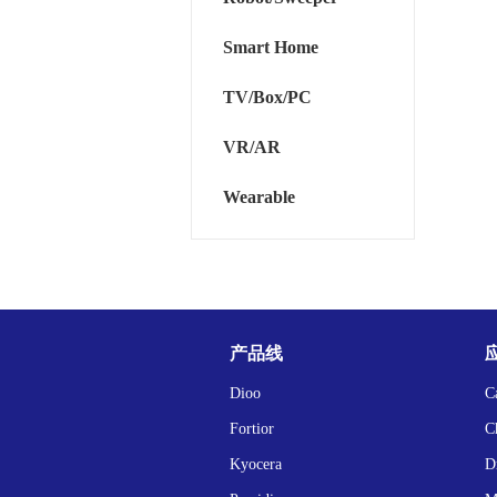
Smart Home
TV/Box/PC
VR/AR
Wearable
产品线
Dioo
C
Fortior
C
Kyocera
D