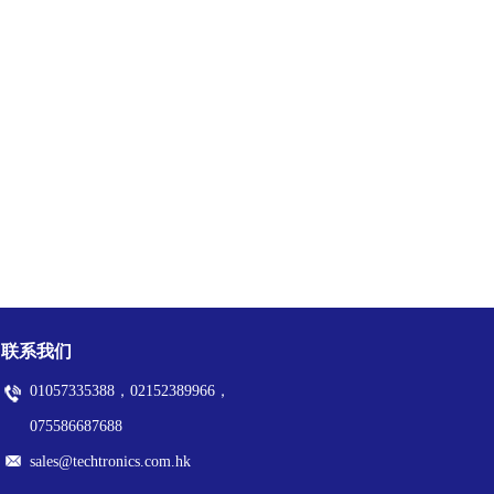
联系我们
01057335388，02152389966，
075586687688
sales@techtronics.com.hk