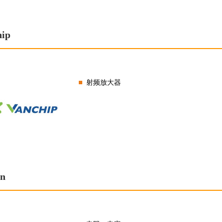
hip
射频放大器
in