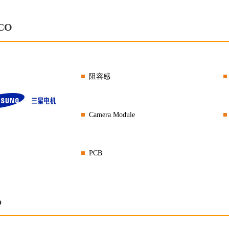
CO
阻容感
Camera Module
PCB
p