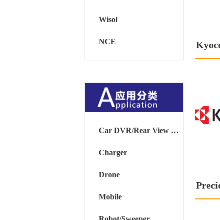
Wisol
NCE
Kyoc
Car DVR/Rear View Mirror
Charger
Drone
Preci
Mobile
Robot/Sweeper