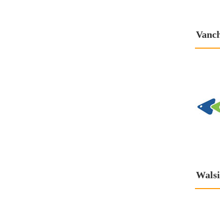
Vanc
Wals