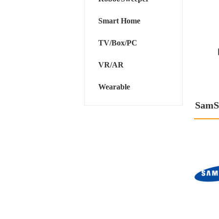
Smart Home
TV/Box/PC
VR/AR
Wearable
SamS