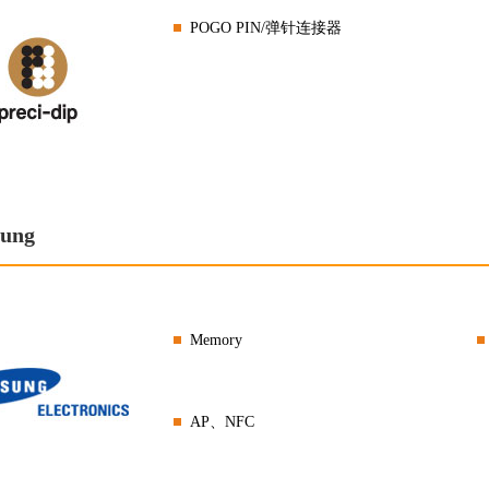
POGO PIN/弹针连接器
ung
Memory
AP、NFC