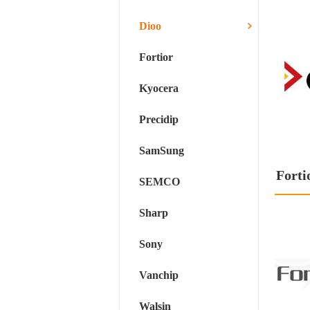
Dioo
Fortior
Kyocera
Precidip
SamSung
Forti
SEMCO
Sharp
Sony
Vanchip
Walsin