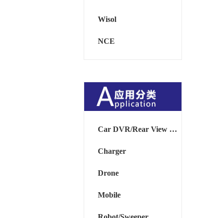
Wisol
NCE
Car DVR/Rear View Mirror
Charger
Drone
Mobile
Robot/Sweeper