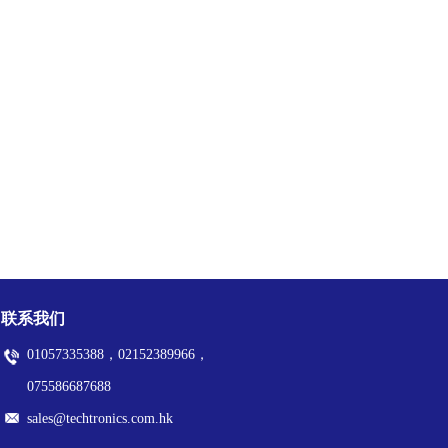
联系我们
01057335388，02152389966，
075586687688
sales@techtronics.com.hk