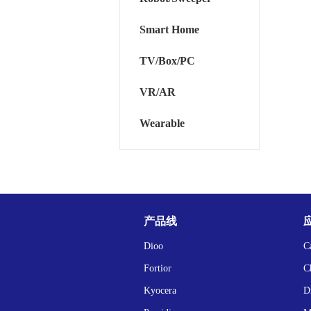
Smart Home
TV/Box/PC
VR/AR
Wearable
产品线
Dioo
C
Fortior
C
Kyocera
D