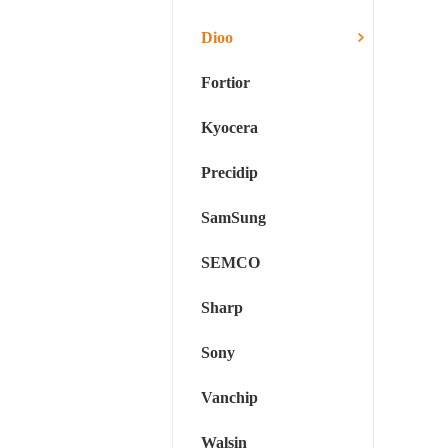
Dioo
Fortior
Kyocera
Precidip
SamSung
SEMCO
Sharp
Sony
Vanchip
Walsin