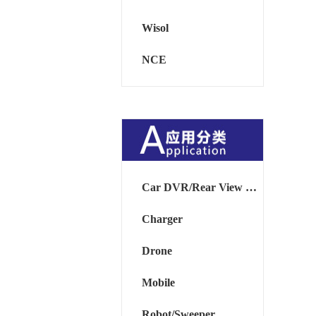
Wisol
NCE
Car DVR/Rear View Mirror
Charger
Drone
Mobile
Robot/Sweeper