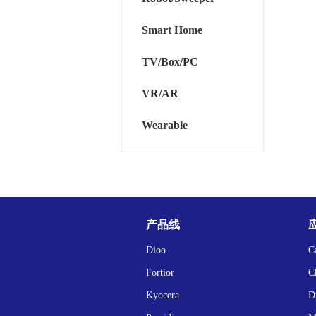
Smart Home
TV/Box/PC
VR/AR
Wearable
产品线
Dioo
C
Fortior
C
Kyocera
D