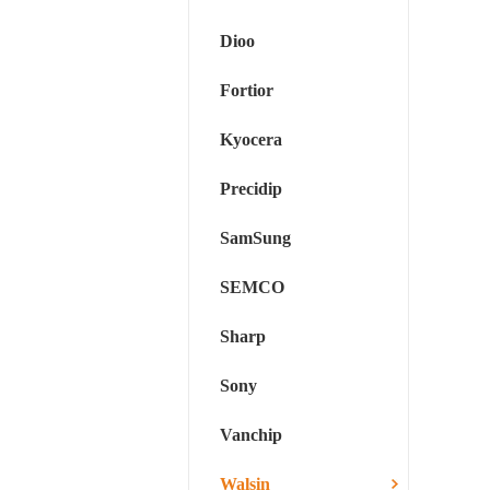
Dioo
Fortior
Kyocera
Precidip
SamSung
SEMCO
Sharp
Sony
Vanchip
Walsin