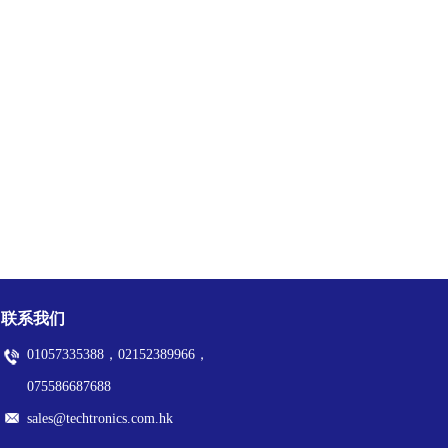
联系我们
01057335388，02152389966，
075586687688
sales@techtronics.com.hk