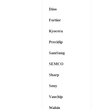
Dioo
Fortior
Kyocera
Precidip
SamSung
SEMCO
Sharp
Sony
Vanchip
Walsin