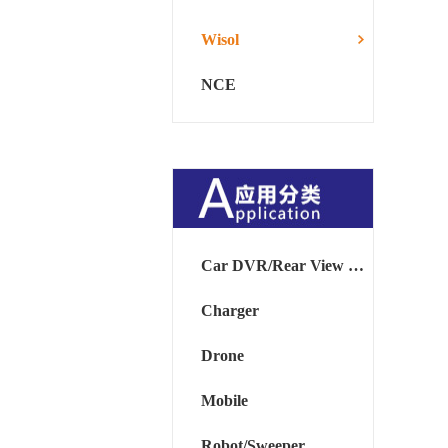
Wisol
NCE
Car DVR/Rear View Mirror
Charger
Drone
Mobile
Robot/Sweeper