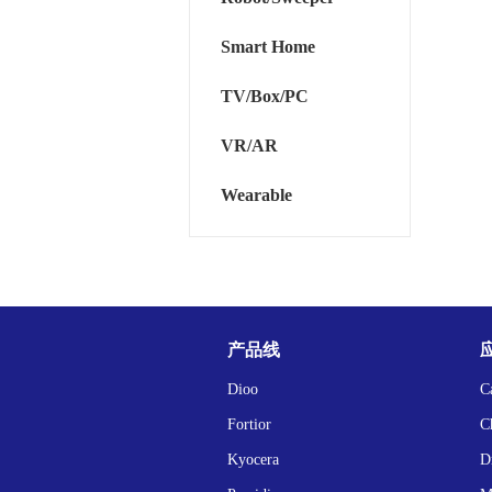
Smart Home
TV/Box/PC
VR/AR
Wearable
产品线
Dioo
C
Fortior
C
Kyocera
D