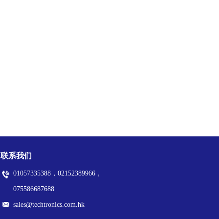
联系我们
01057335388，02152389966，
075586687688
sales@techtronics.com.hk