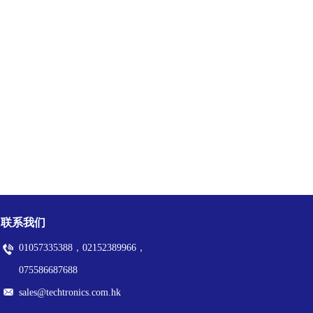
联系我们
01057335388，02152389966，
075586687688
sales@techtronics.com.hk