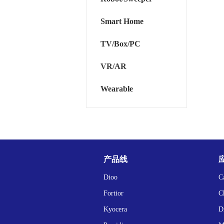
Smart Home
TV/Box/PC
VR/AR
Wearable
产品线
Dioo
C
Fortior
C
Kyocera
D