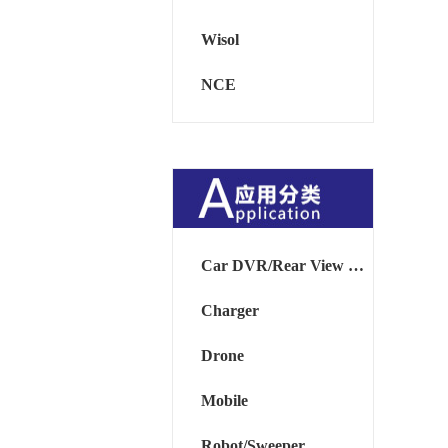
Wisol
NCE
Car DVR/Rear View Mirror
Charger
Drone
Mobile
Robot/Sweeper