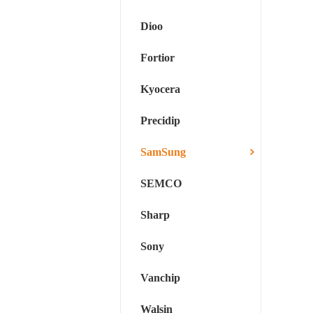
Dioo
Fortior
Kyocera
Precidip
SamSung
SEMCO
Sharp
Sony
Vanchip
Walsin