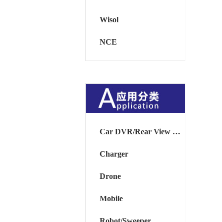
Wisol
NCE
Car DVR/Rear View Mirror
Charger
Drone
Mobile
Robot/Sweeper