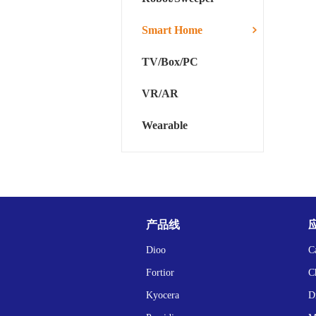
Smart Home
TV/Box/PC
VR/AR
Wearable
产品线
Dioo
C
Fortior
C
Kyocera
D