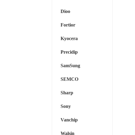
Dioo
Fortior
Kyocera
Precidip
SamSung
SEMCO
Sharp
Sony
Vanchip
Walsin