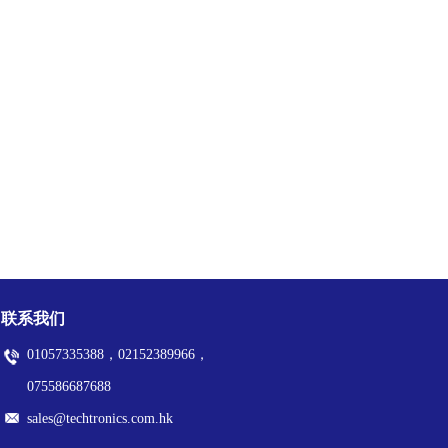
联系我们
01057335388，02152389966，
075586687688
sales@techtronics.com.hk