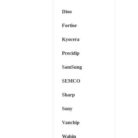
Dioo
Fortior
Kyocera
Precidip
SamSung
SEMCO
Sharp
Sony
Vanchip
Walsin