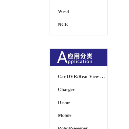
Wisol
NCE
Car DVR/Rear View Mirror
Charger
Drone
Mobile
Robot/Sweeper