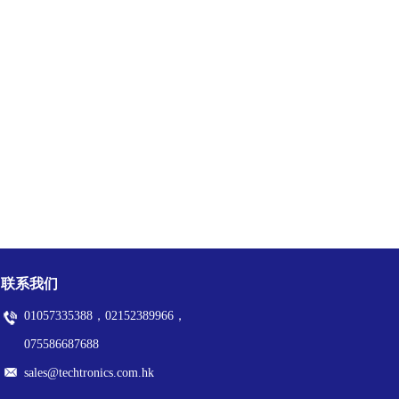
联系我们
01057335388，02152389966，
075586687688
sales@techtronics.com.hk