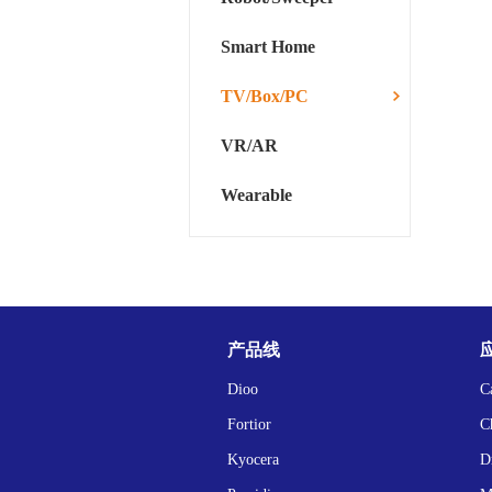
Smart Home
TV/Box/PC
VR/AR
Wearable
产品线
Dioo
C
Fortior
C
Kyocera
D