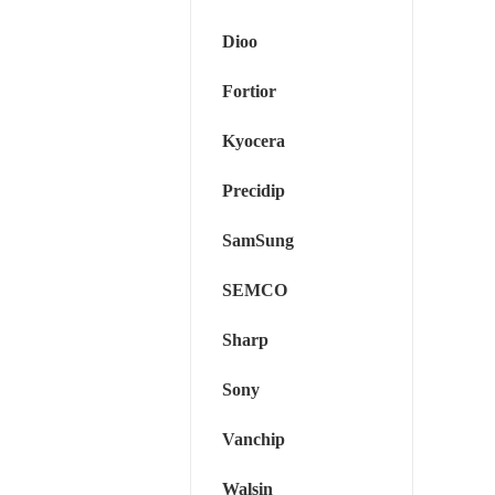
Dioo
Fortior
Kyocera
Precidip
SamSung
SEMCO
Sharp
Sony
Vanchip
Walsin