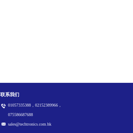
联系我们
01057335388，02152389966，
075586687688
sales@techtronics.com.hk