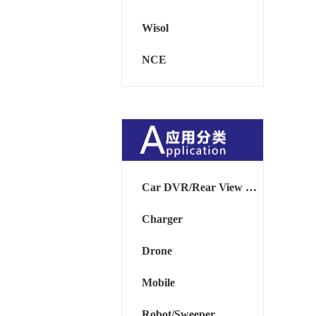
Wisol
NCE
Car DVR/Rear View Mirror
Charger
Drone
Mobile
Robot/Sweeper