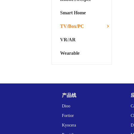
Smart Home
TV/Box/PC
VR/AR
Wearable
产品线
Dioo
C
Fortior
C
Kyocera
D