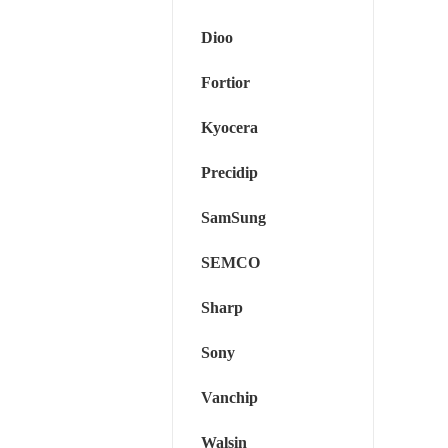
Dioo
Fortior
Kyocera
Precidip
SamSung
SEMCO
Sharp
Sony
Vanchip
Walsin