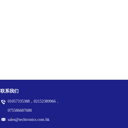
联系我们
01057335388，02152389966，
075586687688
sales@techtronics.com.hk