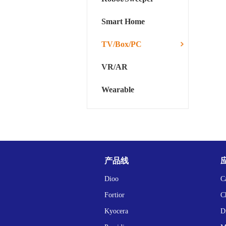
Smart Home
TV/Box/PC
VR/AR
Wearable
产品线
Dioo
C
Fortior
C
Kyocera
D