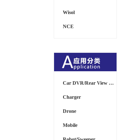
Wisol
NCE
Car DVR/Rear View Mirror
Charger
Drone
Mobile
Robot/Sweeper