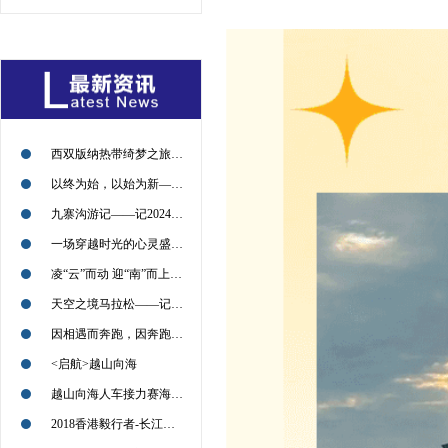
西双版纳热带绮梦之旅——记2024年09月13日
以终为始，以始为新——记2024年09月11日
九寨沟游记——记2024年09月09日
一场穿越时光的心灵盛宴——记2024年09月09日
凌“云”而动 迎“南”而上——2024年08月30日
天空之境马拉松——记2024年7月21日
因相遇而奔跑，因奔跑而相遇——2022北京喇叭沟越野挑战赛回顾
<启航>越山向海
越山向海人车接力赛海南赛的小伙伴们，加油
2018香港毅行者-长江冲锋对