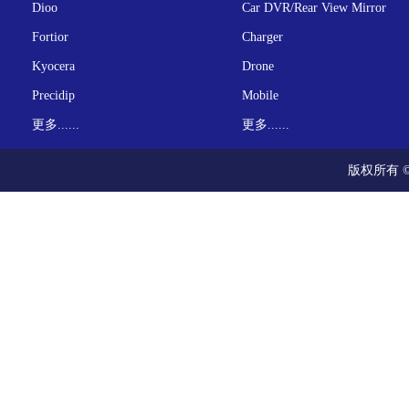
Dioo
Car DVR/Rear View Mirror
Fortior
Charger
Kyocera
Drone
Precidip
Mobile
更多......
更多......
版权所有 ©