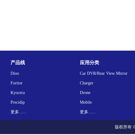
产品线
应用分类
Dioo
Car DVR/Rear View Mirror
Fortior
Charger
Kyocera
Drone
Precidip
Mobile
更多......
更多......
版权所有 ©