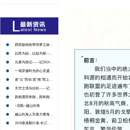
西双版纳热带绮梦之旅——记2024年09月13日
以终为始，以始为新——记2024年09月11日
九寨沟游记——记2024年09月09日
一场穿越时光的心灵盛宴——记2024年09月09日
凌“云”而动 迎“南”而上——2024年08月30日
天空之境马拉松——记2024年7月21日
因相遇而奔跑，因奔跑而相遇——2022北京喇叭沟越野挑战赛回顾
<启航>越山向海
越山向海人车接力赛海南赛的小伙伴们，加油
2018香港毅行者-长江冲锋对