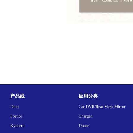
产品线
应用分类
Dioo
Car DVR/Rear View Mirror
Fortior
Charger
Kyocera
Drone