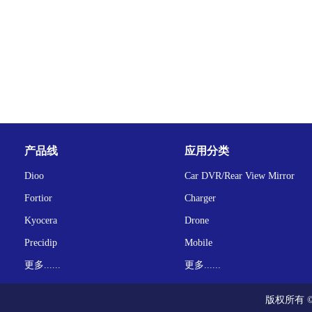
产品线
应用分类
Dioo
Car DVR/Rear View Mirror
Fortior
Charger
Kyocera
Drone
Precidip
Mobile
更多......
更多......
版权所有 ©