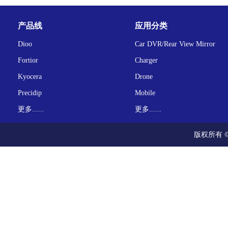
产品线
应用分类
Dioo
Car DVR/Rear View Mirror
Fortior
Charger
Kyocera
Drone
Precidip
Mobile
更多......
更多......
版权所有 ©